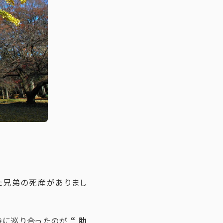
た兄弟の死産がありまし
時に巡り合ったのが
“ 助