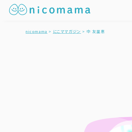
nicomama
>
にこママガジン
>
中 友里恵