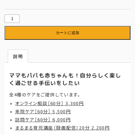
オ
ン
カートに追加
ラ
イ
ン
説明
相
談
ママもパパも赤ちゃんも！自分らしく楽し
［60
く過ごせる手伝いをしたい
分］
個
全4種のケアをご提供しています。
オンライン相談［60分］ 3,300円
来院ケア［60分］ 5,500円
訪問ケア［60分］ 6,000円
まるまる育児講座（録画配信）20分 2,200円