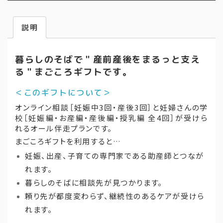
後
オ
説明
ン
ラ
暮らしのそばで＂産前産後をまるっと支え
イ
る＂まごころギフトです。
ン
相
＜このギフトについて＞
談
オンライン相談［妊娠中3回・産後3回］と妊婦さんの学
ま
校［妊娠編・お産編・産後編・授乳編 全4回］が受けら
れるオール伴走プランです。
ご
まごころギフトを利用すると…
こ
妊娠、出産、子育ての専門家である助産師とつなが
ろ
れます。
ギ
暮らしのそばに相談先が見つかります。
フ
頼り先が都度変わらず、継続性のあるケアが受けら
ト
れます。
［オ