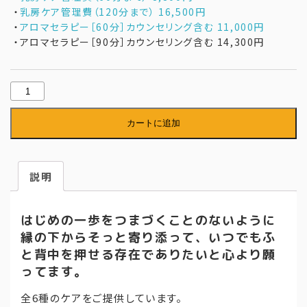
・
乳房ケア管理費（120分まで） 16,500円
・
アロマセラピー［60分］カウンセリング含む 11,000円
・アロマセラピー［90分］カウンセリング含む 14,300円
【本
間
カートに追加
佐
衣
子】
説明
ア
ロ
はじめの一歩をつまづくことのないように
マ
縁の下からそっと寄り添って、いつでもふ
セ
と背中を押せる存在でありたいと心より願
ラ
ってます。
ピ
全6種のケアをご提供しています。
ー