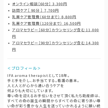
オンライン相談［60分］ 3,300円
［90
訪問ケア［ 90分 ］ 7,700円
分］
乳房ケア管理費（60分まで） 8,800円
カ
乳房ケア管理費（120分まで） 16,500円
ウ
アロマセラピー［60分］カウンセリング含む 11,000
ン
円
セ
アロマセラピー［90分］カウンセリング含む 14,300
リ
円
ン
グ
含
＜プロフィール＞
む
IFA aroma therapistとして18年。
個
手と手を介し、お手当てする。看護の基本。
人と人とが心から通い合うケアを
何よりも大切にしています。
尊い命を迎えるお手伝いをさせて頂く私たち助産師は、
すべての命の誕生の瞬間からすべての命に寄り添い尊
い命が彩り豊かな人生を送っていかれるように願い続