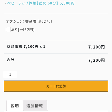
・
ベビーラップ体験［訪問 60分］ 5,800円
オプション：交通費（#6270）
あり
[+462円]
商品価格
7,200
円 x 1
7,200
円
合計
7,200
円
訪
問
カートに追加
ケ
ア
［90
説明
追加情報
分］