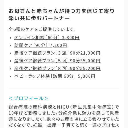
個
お母さんと赤ちゃんが持つ力を信じて寄り
添い共に歩むパートナー
全6種のケアをご提供しています。
オンライン相談［60分］ 3,300円
訪問ケア［90分］ 7,200円
産後ケア継続プラン［３回］ 90分21,300円
産後ケア継続プラン［５回］ 90分35,000円
産後ケア継続プラン［８回］ 90分55,200円
ベビーラップ体験［訪問 60分］ 5,800円
＜プロフィール＞
総合病院の産科病棟とNICU（新生児集中治療室）で
10年ほど勤務しました。分娩介助に魅力を感じて助産
師になりましたが、数々のお産の場に立ち会わせていた
だくなかで、妊娠－出産－子育てと続く一連のプロセス